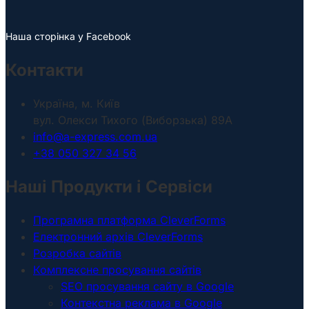
Наша сторінка у Facebook
Контакти
Україна, м. Київ
вул. Олекси Тихого (Виборзька) 89А
info@a-express.com.ua
+38 050 327 34 56
Наші Продукти і Сервіси
Програмна платформа CleverForms
Електронний архів CleverForms
Розробка сайтів
Комплексне просування сайтів
SEO просування сайту в Google
Контекстна реклама в Google