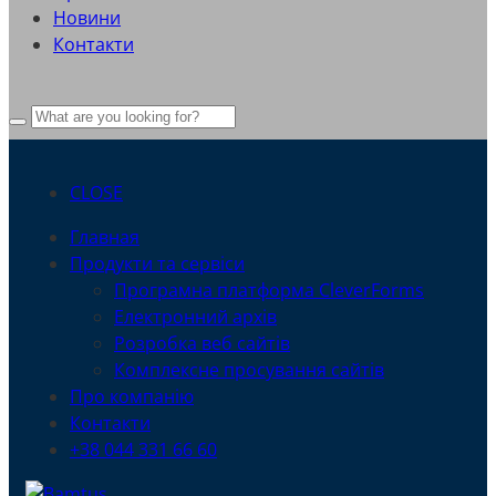
Новини
Контакти
CLOSE
Главная
Продукти та сервіси
Програмна платформа CleverForms
Електронний архів
Розробка веб сайтів
Комплексне просування сайтів
Про компанію
Контакти
+38 044 331 66 60