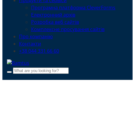
Продукти та сервіси
Програмна платформа CleverForms
Електронний архів
Розробка веб сайтів
Комплексне просування сайтів
Про компанію
Контакти
+38 044 331 66 60