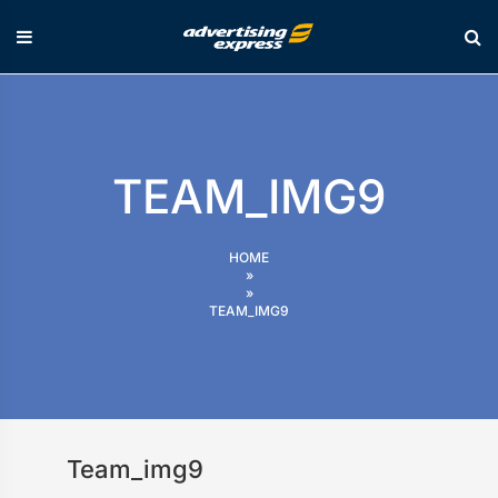
Skip
to
content
TEAM_IMG9
HOME
»
»
TEAM_IMG9
Team_img9