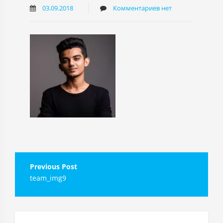
03.09.2018
Комментариев нет
Навигация
team_img9
по
записям