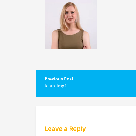
Навигация
team_img11
по
записям
Leave a Reply