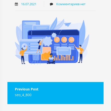
16.07.2021
Комментариев нет
Навигация
seo_4_800
по
записям