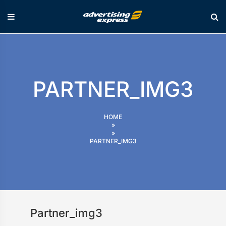
Skip
to
content
PARTNER_IMG3
HOME
»
»
PARTNER_IMG3
Partner_img3