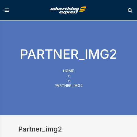
Skip
to
content
PARTNER_IMG2
HOME
»
»
PARTNER_IMG2
Partner_img2