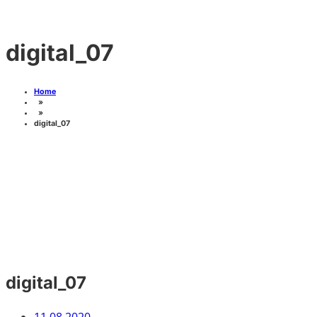
Skip
digital_07
to
content
Home
»
»
digital_07
digital_07