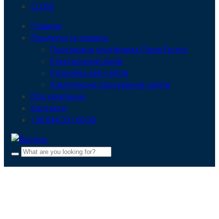
CLOSE
Главная
Продукти та сервіси
Програмна платформа CleverForms
Електронний архів
Розробка веб сайтів
Комплексне просування сайтів
Про компанію
Контакти
+38 044 331 66 60