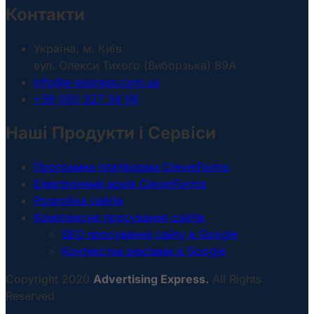
Контакти
Україна, м. Київ
вул. Олекси Тихого (Виборзька) 89А
info@a-express.com.ua
+38 050 327 34 56
Наші Продукти і Сервіси
Програмна платформа CleverForms
Електронний архів CleverForms
Розробка сайтів
Комплексне просування сайтів
SEO просування сайту в Google
Контекстна реклама в Google
Copyright 2020
Advertising Express.
All Rights
Reserved