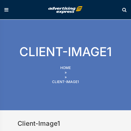
Skip
to
content
CLIENT-IMAGE1
HOME
»
»
CLIENT-IMAGE1
Client-Image1