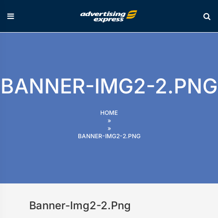
Skip
to
content
BANNER-IMG2-2.PNG
HOME
»
»
BANNER-IMG2-2.PNG
Banner-Img2-2.png